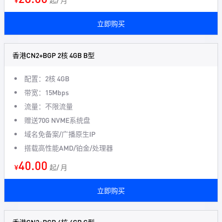
¥
起/ 月
立即购买
香港CN2+BGP 2核 4GB B型
配置：2核 4GB
带宽：15Mbps
流量：不限流量
赠送70G NVME系统盘
域名免备案/广播原生IP
搭载高性能AMD/铂金/处理器
40.00
¥
起/ 月
立即购买