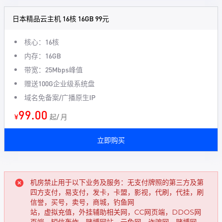
日本精品云主机 16核 16GB 99元
核心：16核
内存：16GB
带宽：25Mbps峰值
赠送100G企业级系统盘
域名免备案/广播原生IP
99.00
¥
起/ 月
立即购买
机房禁止用于以下业务及服务：无支付牌照的第三方及第
四方支付，易支付，发卡，卡盟，影视，代刷，代挂，刷
信誉，买号，卖号，商城，钓鱼网
站，虚拟充值，外挂辅助相关网，CC网页端，DDOS网