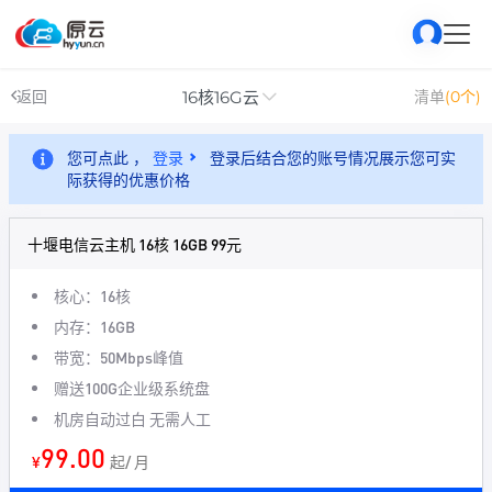
16核16G云
返回
清单
(0个)
您可点此 ，
登录
登录后结合您的账号情况展示您可实
际获得的优惠价格
十堰电信云主机 16核 16GB 99元
核心：16核
内存：16GB
带宽：50Mbps峰值
赠送100G企业级系统盘
机房自动过白 无需人工
99.00
¥
起/ 月